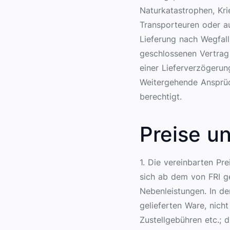
Naturkatastrophen, Krie
Transporteuren oder au
Lieferung nach Wegfal
geschlossenen Vertrag 
einer Lieferverzögerun
Weitergehende Ansprüch
berechtigt.
Preise u
1. Die vereinbarten Pr
sich ab dem von FRI ge
Nebenleistungen. In de
gelieferten Ware, nich
Zustellgebühren etc.; 