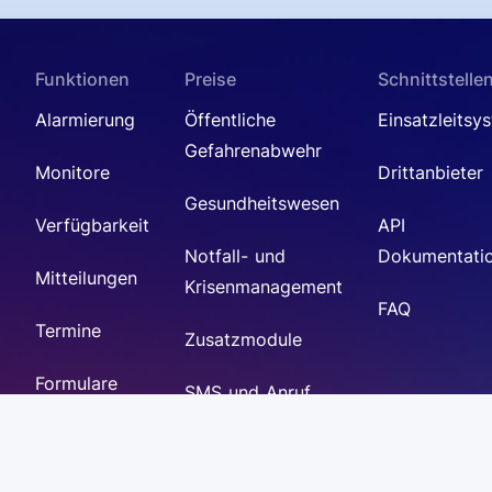
Funktionen
Preise
Schnittstelle
Alarmierung
Öffentliche
Einsatzleitsy
Gefahrenabwehr
Monitore
Drittanbieter
Gesundheitswesen
Verfügbarkeit
API
Notfall- und
Dokumentati
Mitteilungen
Krisenmanagement
FAQ
Termine
Zusatzmodule
Formulare
SMS und Anruf
Messenger
Verwaltung